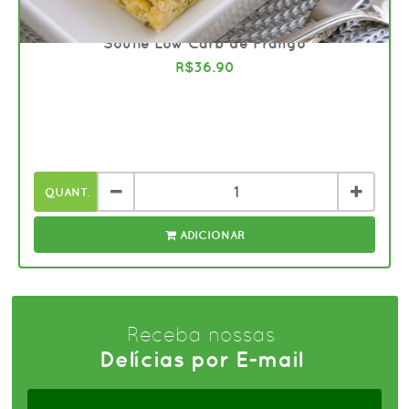
66
Souflê Low Carb de Frango
R$36.90
QUANT.
ADICIONAR
Receba nossas
Delícias por E-mail