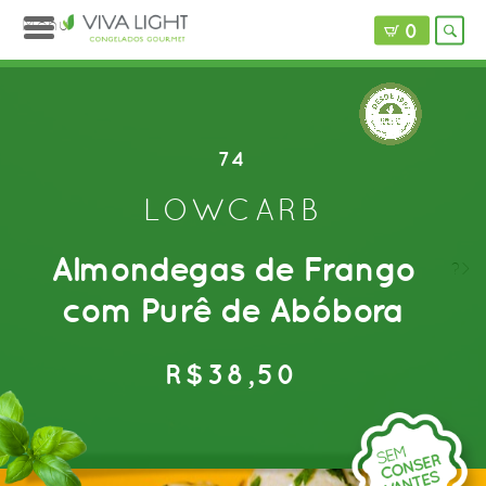
Menu
0
74
LOWCARB
Almondegas de Frango
?>
com Purê de Abóbora
R$38,50