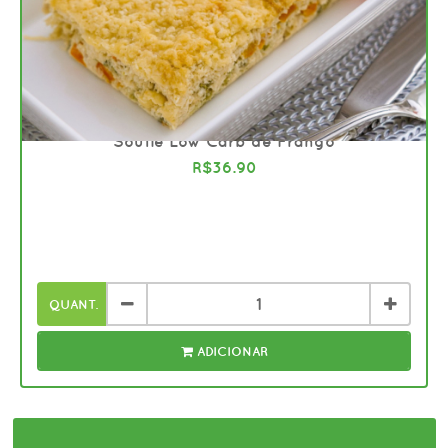
66
Souflê Low Carb de Frango
R$36.90
QUANT.
ADICIONAR