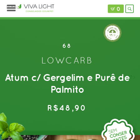
Menu
0
68
LOWCARB
Atum c/ Gergelim e Purê de
?>
Palmito
R$48,90