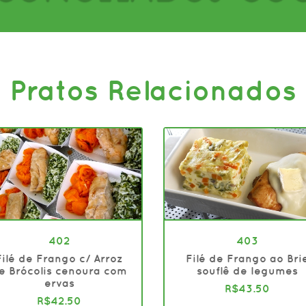
Pratos Relacionados
402
403
Filé de Frango c/ Arroz
Filé de Frango ao Bri
e Brócolis cenoura com
souflê de legumes
ervas
R$43.50
R$42.50