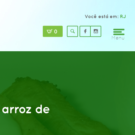
Você está em:
RJ
0
Menu
 arroz de
?>